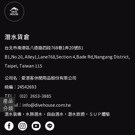
潛水貨倉
台北市南港區八德路四段768巷1弄20號B1
B1,No.20, Alley1,Lane768,Section 4,Bade Rd,Nangang District,
Taipei, Taiwan 115
公司名：愛潛客休閒用品股份有限公司
統編：24542693
TEL：
（02）2653-3885
產品
E-mail：
info@divehouse.com.tw
分類
潛水裝備・水肺潛水・自由潛水・潛水旅遊・ＳＵＰ體驗