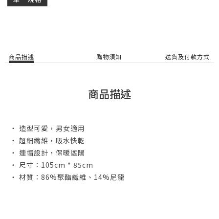
商品描述
購物須知
送貨及付款方式
商品描述
・ 造型可愛，男女適用
・ 超細纖維，吸水快乾
・ 連帽設計，保暖遮陽
・ 尺寸：105cm * 85cm
・ 材質：86%聚酯纖維、14%尼龍