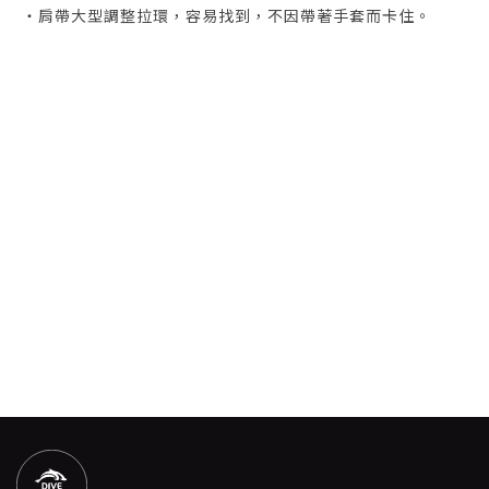
・肩帶大型調整拉環，容易找到，不因帶著手套而卡住。