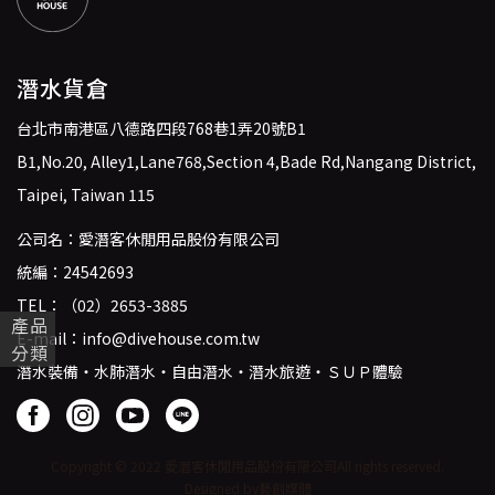
潛水貨倉
台北市南港區八德路四段768巷1弄20號B1
B1,No.20, Alley1,Lane768,Section 4,Bade Rd,Nangang District,
Taipei, Taiwan 115
公司名：愛潛客休閒用品股份有限公司
統編：24542693
TEL：
（02）2653-3885
產品
E-mail：
info@divehouse.com.tw
分類
潛水裝備・水肺潛水・自由潛水・潛水旅遊・ＳＵＰ體驗
Copyright © 2022 愛潛客休閒用品股份有限公司
All rights reserved.
Designed by藝創媒體