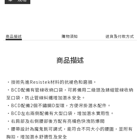
商品描述
購物須知
送貨及付款方式
商品描述
・技術先進Resistek材料的抗褪色和磨損。
・BCD配備有管線收納口袋，可將備用二級頭及錶組管線收納
至口袋，防止管線糾纏增加潛水安全。
・BCD配備2個不鏽鋼D型環，方便吊掛潛水配件。
・BCD左右兩側配備有大型口袋，增加潛水實用性。
・右肩部及右側腰部後方配有亮橘色快洩防爆閥
・腰帶設計為魔鬼氈可調式，能符合不同大小的腰圍，並附有
胸扣，增加潛水舒適性及安全