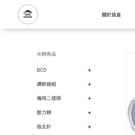
關於貨倉
水肺商品
BCD
調節器組
備用二級頭
壓力錶
指北針