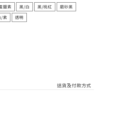
/電鍍紫
黑/白
黑/桃紅
磨砂黑
白/紫
透明
送貨及付款方式