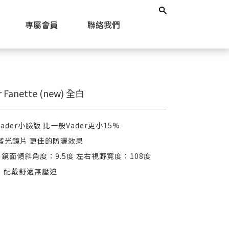
專屬會員
聯絡我們
r Fanette (new) 全白
ader小臉版 比一般Vader更小15%
0的藍光鏡片 更佳的防曬效果
3g 鏡面傾斜角度：9.5度 左右視野寬度：108度
邊，配戴舒適無壓迫