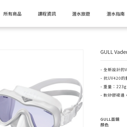
所有商品
課程資訊
潛水旅遊
潛水指南
GULL Vade
- 全新設計的V
- 抗UV42
- 重量：22
- 軟矽膠裙
GULL面鏡
顏色