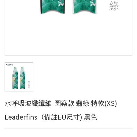
水呼吸玻纖纖維-圖案款 翡綠 特軟(XS)
Leaderfins（備註EU尺寸) 黑色