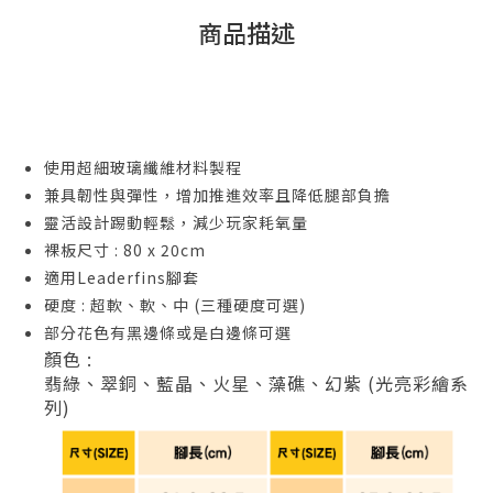
商品描述
使用超細玻璃纖維材料製程
兼具韌性與彈性，增加推進效率且降低腿部負擔
靈活設計踢動輕鬆，減少玩家耗氧量
裸板尺寸 : 80 x 20cm
適用Leaderfins腳套
硬度 : 超軟、軟、中 (三種硬度可選)
部分花色有黑邊條或是白邊條可選
顏色 :
翡綠、翠銅、藍晶、火星、藻礁、幻紫 (光亮彩繪系
列)