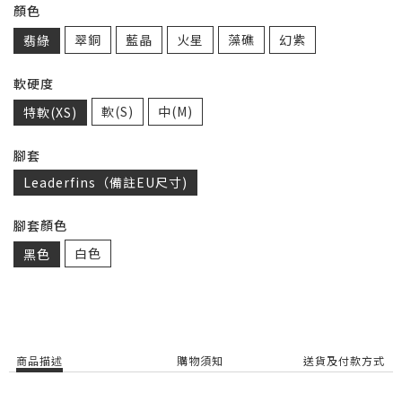
顏色
翠銅
藍晶
火星
藻礁
幻紫
翡綠
軟硬度
軟(S)
中(M)
特軟(XS)
腳套
Leaderfins（備註EU尺寸)
腳套顏色
白色
黑色
商品描述
購物須知
送貨及付款方式