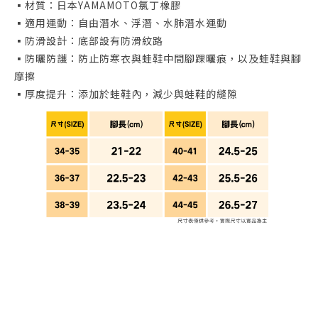
▪️材質：日本YAMAMOTO氯丁橡膠
▪️適用運動：自由潛水、浮潛、水肺潛水運動
▪️防滑設計：底部設有防滑紋路
▪️防曬防護：防止防寒衣與蛙鞋中間腳踝曬痕，以及蛙鞋與腳
摩擦
▪️厚度提升：添加於蛙鞋內，減少與蛙鞋的縫隙