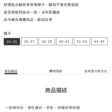
舒適貼合腳就像穿著襪子，腳指不會有壓迫感
感受與蛙鞋貼合一起，沒有距離感
店內備有實體商品，歡迎試穿
襪子
36-37
38-39
40-41
42-43
44-45
34-35
商品描述
購物須知
送貨及付款方式
商品描述
▪️超彈布料：彈性優良、柔軟、保暖耐穿舒適