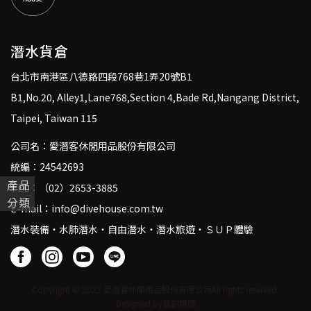
潛水貨倉
台北市南港區八德路四段768巷1弄20號B1
B1,No.20, Alley1,Lane768,Section 4,Bade Rd,Nangang District,
Taipei, Taiwan 115
公司名：愛潛客休閒用品股份有限公司
統編：24542693
產品
TEL：
（02）2653-3885
分類
E-mail：
info@divehouse.com.tw
潛水裝備・水肺潛水・自由潛水・潛水旅遊・ＳＵＰ體驗
Copyright © 2022 愛潛客休閒用品股份有限公司
All rights reserved.
Designed by藝創媒體