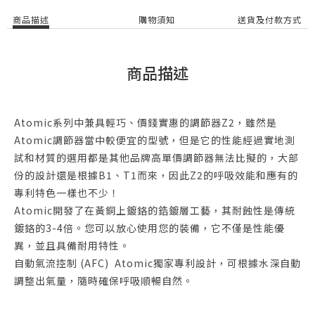
商品描述
購物須知
送貨及付款方式
商品描述
Atomic系列中兼具輕巧、價錢實惠的調節器Z2，雖然是
Atomic調節器當中較便宜的型號，但是它的性能經過實地測
試和材質的選用都是其他品牌高單價調節器無法比擬的，大部
份的設計還是根據B1、T1而來，因此Z2的呼吸效能和應有的
專利特色一樣也不少！
Atomic開發了在黃銅上鍍鉻的鋯鍍層工藝，其耐蝕性是傳統
鍍鉻的3-4倍。您可以放心使用您的裝備，它不僅是性能優
異，並且具備耐用特性。
自動氣流控制 (AFC) Atomic獨家專利設計，可根據水深自動
調整出氣量，隨時確保呼吸順暢自然。