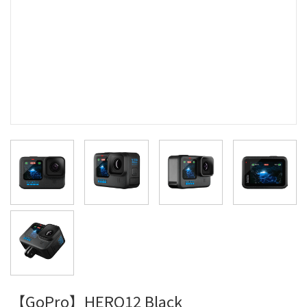
【GoPro】HERO12 Black