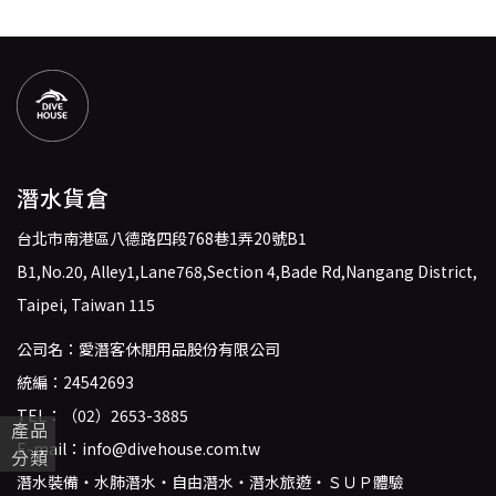
潛水貨倉
台北市南港區八德路四段768巷1弄20號B1
B1,No.20, Alley1,Lane768,Section 4,Bade Rd,Nangang District,
Taipei, Taiwan 115
公司名：愛潛客休閒用品股份有限公司
統編：24542693
TEL：
（02）2653-3885
產品
E-mail：
info@divehouse.com.tw
分類
潛水裝備・水肺潛水・自由潛水・潛水旅遊・ＳＵＰ體驗