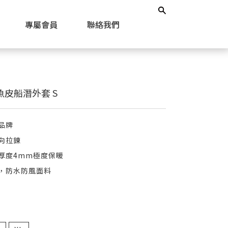
專屬會員
聯絡我們
鯊魚皮船潛外套 S
品牌
向拉鍊
厚度4mm極度保暖
，防水防風面料