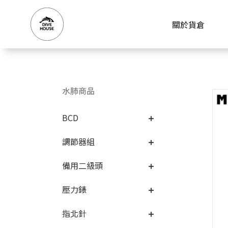
關於貨倉
水肺商品
BCD
調節器組
備用二級頭
壓力錶
指北針