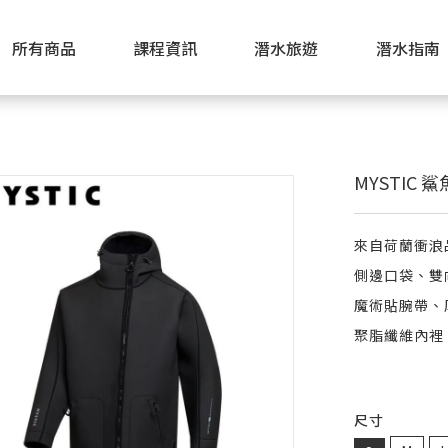
所有商品
課程資訊
潛水旅遊
潛水指南
MYSTIC 
來自荷蘭衝浪
側邊口袋、雙
魔術貼腕帶、
聚脂纖維內裡
尺寸