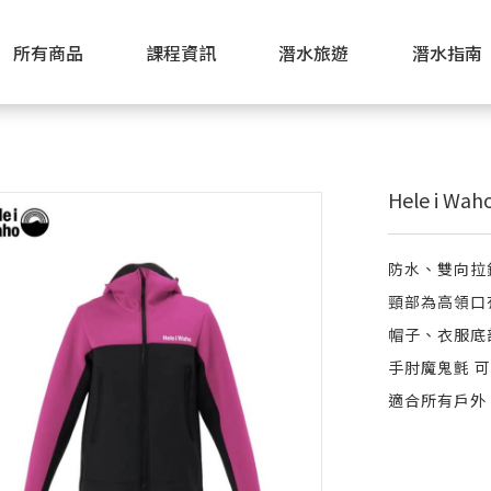
所有商品
課程資訊
潛水旅遊
潛水指南
Hele i W
防水、雙向拉
頸部為高領口
帽子、衣服底
手肘魔鬼氈 
適合所有戶外