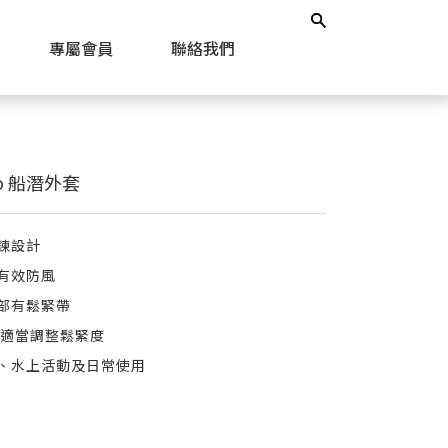
專屬會員
聯絡我們
aho 船潛外套
鍊設計
有效防風
部有鬆緊帶
可適當調整鬆緊度
、水上活動及日常使用