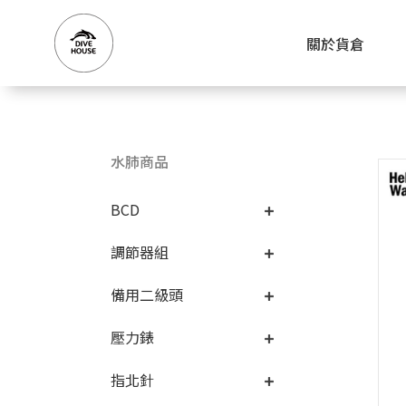
關於貨倉
水肺商品
BCD
調節器組
備用二級頭
壓力錶
指北針