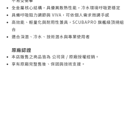
不易受衝擊
全金屬核心結構，具優異散熱性能，冷水環境呼吸更穩定
具備呼吸阻力調節與 VIVA，可依個人需求微調手感
高效能、輕量化與耐用性兼具，SCUBAPRO 旗艦級頂規組
合
適合深潛、冷水、技術潛水與專業使用者
原廠認證
本店販售之商品皆為 公司貨 / 原廠授權經銷。
享有原廠完整售後、保固與技術支援。