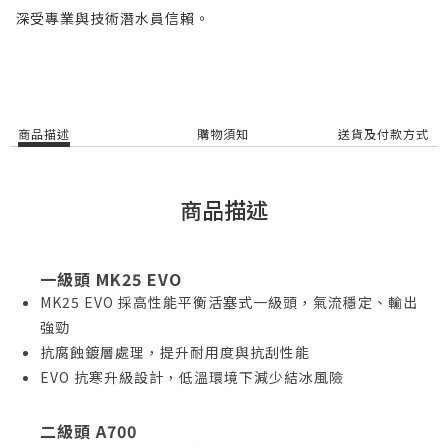
深受專業與技術潛水員信賴。
商品描述
購物須知
送貨及付款方式
商品描述
一級頭 MK25 EVO
MK25 EVO 採高性能平衡活塞式一級頭，氣流穩定、輸出
強勁
抗腐蝕鍍層處理，提升耐用度與抗刮性能
EVO 抗寒升級設計，低溫環境下減少結冰風險
二級頭 A700