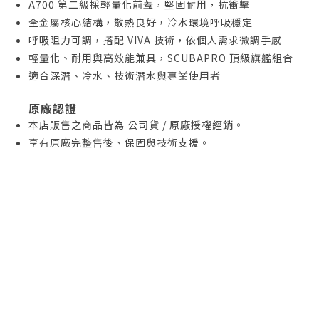
A700 第二級採輕量化前蓋，堅固耐用，抗衝擊
全金屬核心結構，散熱良好，冷水環境呼吸穩定
呼吸阻力可調，搭配 VIVA 技術，依個人需求微調手感
輕量化、耐用與高效能兼具，SCUBAPRO 頂級旗艦組合
適合深潛、冷水、技術潛水與專業使用者
原廠認證
本店販售之商品皆為 公司貨 / 原廠授權經銷。
享有原廠完整售後、保固與技術支援。