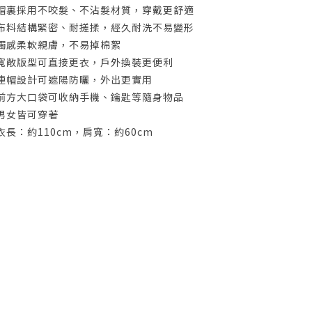
帽裏採用不咬髮、不沾髮材質，穿戴更舒適
布料結構緊密、耐搓揉，經久耐洗不易變形
觸感柔軟親膚，不易掉棉絮
寬敞版型可直接更衣，戶外換裝更便利
連帽設計可遮陽防曬，外出更實用
前方大口袋可收納手機、鑰匙等隨身物品
男女皆可穿著
衣長：約110cm，肩寬：約60cm