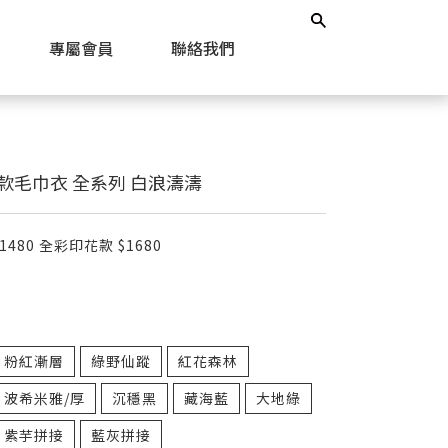
專屬會員
聯絡我們
e 厚款毛巾衣 全系列 白浪濤濤
1480 全彩印花款 $1680
粉紅漸層
綠野仙蹤
紅花森林
波希米雅/厚
沉穩黑
藏海藍
大地綠
紫芋拼接
藍灰拼接