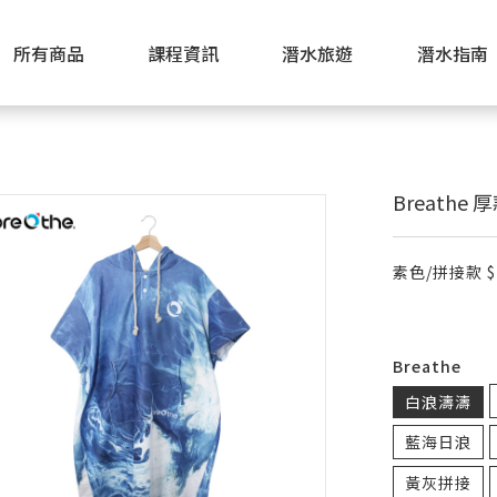
所有商品
課程資訊
潛水旅遊
潛水指南
Breath
素色/拼接款 $
Breathe
白浪濤濤
藍海日浪
黃灰拼接