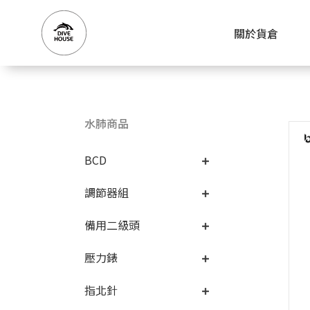
關於貨倉
水肺商品
BCD
調節器組
備用二級頭
壓力錶
指北針