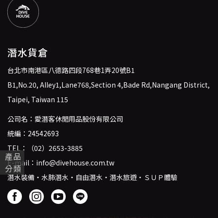
潛水貨倉
台北市南港區八德路四段768巷1弄20號B1
B1,No.20, Alley1,Lane768,Section 4,Bade Rd,Nangang District,
Taipei, Taiwan 115
公司名：愛潛客休閒用品股份有限公司
統編：24542693
TEL：
（02）2653-3885
產品
E-mail：
info@divehouse.com.tw
分類
潛水裝備・水肺潛水・自由潛水・潛水旅遊・ＳＵＰ體驗