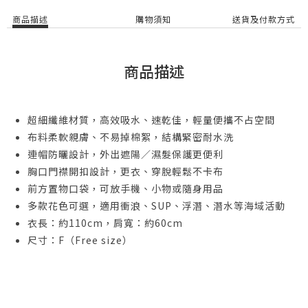
商品描述
購物須知
送貨及付款方式
商品描述
超細纖維材質，高效吸水、速乾佳，輕量便攜不占空間
布料柔軟親膚、不易掉棉絮，結構緊密耐水洗
連帽防曬設計，外出遮陽／濕髮保護更便利
胸口門襟開扣設計，更衣、穿脫輕鬆不卡布
前方置物口袋，可放手機、小物或隨身用品
多款花色可選，適用衝浪、SUP、浮潛、潛水等海域活動
衣長：約110cm，肩寬：約60cm
尺寸：F（Free size）