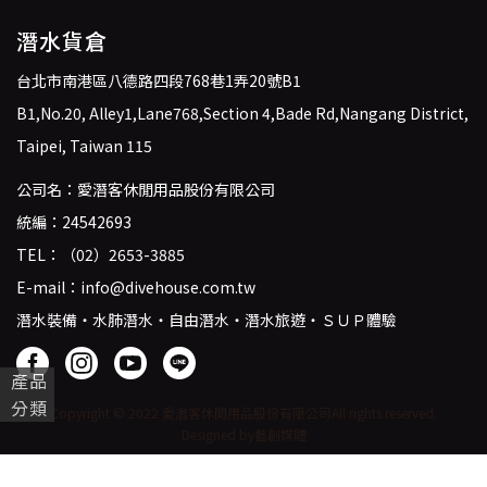
潛水貨倉
台北市南港區八德路四段768巷1弄20號B1
B1,No.20, Alley1,Lane768,Section 4,Bade Rd,Nangang District,
Taipei, Taiwan 115
公司名：愛潛客休閒用品股份有限公司
統編：24542693
TEL：
（02）2653-3885
E-mail：
info@divehouse.com.tw
潛水裝備・水肺潛水・自由潛水・潛水旅遊・ＳＵＰ體驗
產品
分類
Copyright © 2022 愛潛客休閒用品股份有限公司
All rights reserved.
Designed by藝創媒體