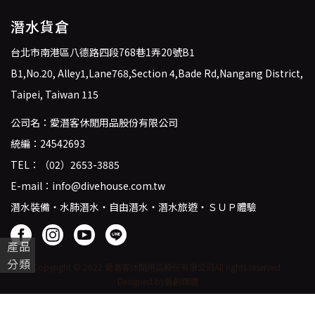
潛水貨倉
台北市南港區八德路四段768巷1弄20號B1
B1,No.20, Alley1,Lane768,Section 4,Bade Rd,Nangang District,
Taipei, Taiwan 115
公司名：愛潛客休閒用品股份有限公司
統編：24542693
TEL：
（02）2653-3885
E-mail：
info@divehouse.com.tw
潛水裝備・水肺潛水・自由潛水・潛水旅遊・ＳＵＰ體驗
產品
分類
Copyright © 2022 愛潛客休閒用品股份有限公司
All rights reserved.
Designed by藝創媒體