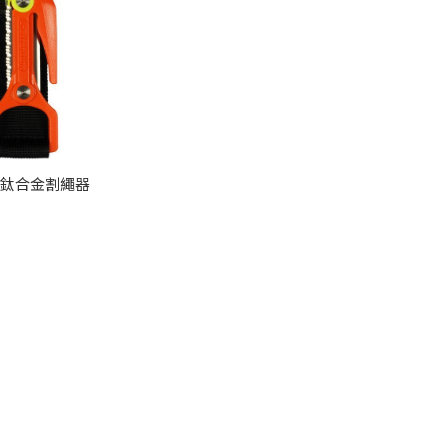
ec鈦合金割繩器