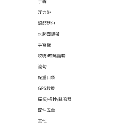
手輪
浮力帶
調節器包
水肺面鏡帶
手寫板
咬嘴/咬嘴護套
流勾
配重口袋
GPS救援
探棒/搖鈴/蜂鳴器
配件五金
其他