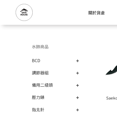
關於貨倉
水肺商品
BCD
調節器組
備用二級頭
壓力錶
指北針