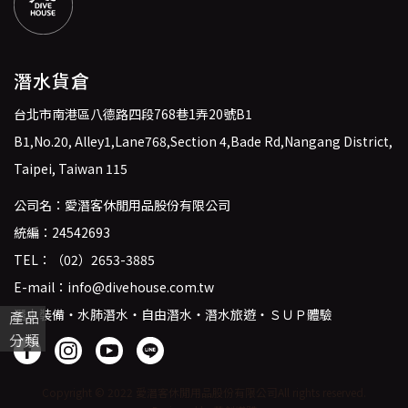
潛水貨倉
台北市南港區八德路四段768巷1弄20號B1
B1,No.20, Alley1,Lane768,Section 4,Bade Rd,Nangang District,
Taipei, Taiwan 115
公司名：愛潛客休閒用品股份有限公司
統編：24542693
TEL：
（02）2653-3885
E-mail：
info@divehouse.com.tw
潛水裝備・水肺潛水・自由潛水・潛水旅遊・ＳＵＰ體驗
產品
分類
Copyright © 2022 愛潛客休閒用品股份有限公司
All rights reserved.