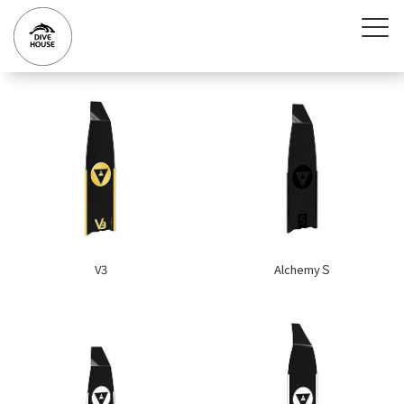
V3
AlchemyＳ