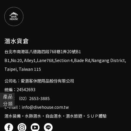
潛水貨倉
台北市南港區八德路四段768巷1弄20號B1
B1,No.20, Alley1,Lane768,Section 4,Bade Rd,Nangang District,
Taipei, Taiwan 115
公司名：愛潛客休閒用品股份有限公司
統編：24542693
產品
TEL：
（02）2653-3885
分類
E-mail：
info@divehouse.com.tw
潛水裝備・水肺潛水・自由潛水・潛水旅遊・ＳＵＰ體驗