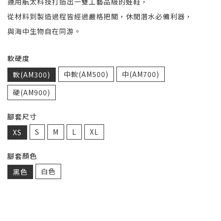
運用航太科技打造出一雙工藝品級的蛙鞋，
從材料到製造過程皆經過嚴格把關，休閒潛水必備利器，
與海中生物自在同游。
軟硬度
中軟(AM500)
中(AM700)
軟(AM300)
硬(AM900)
腳套尺寸
S
M
L
XL
XS
腳套顏色
白色
黑色