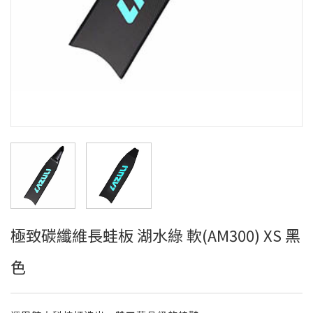
極致碳纖維長蛙板 湖水綠 軟(AM300) XS 黑
色