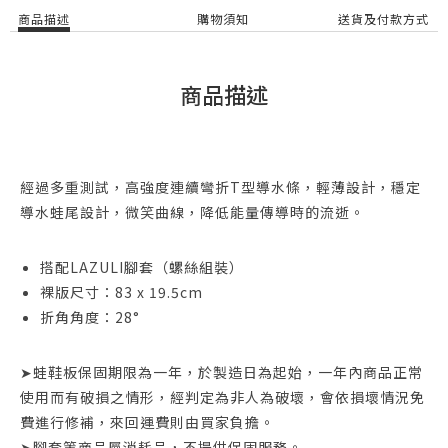
商品描述
購物須知
送貨及付款方式
商品描述
經過多重測試，高強度連續彎折T型導水條，輕薄設計，穩定
導水蛙尾設計，微笑曲線，降低能量傳導時的流逝。
搭配LAZULI腳套（螺絲組裝）
裸版尺寸：83 x 19.5cm
折角角度：28°
➤蛙鞋板保固期限為一年，於製造日為起始，一年內商品正常
使用而有破損之情形，經判定為非人為破壞，會依損壞情況免
費進行修補，來回運費則由買家負擔。
➤腳套等商品屬消耗品，不提供保固服務。