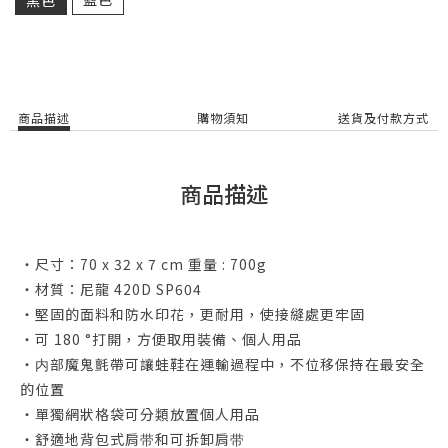
商品描述
購物須知
送貨及付款方式
商品描述
・尺寸：70 x 32 x 7 cm 重量 : 700g
・材質：尼龍 420D SP604
・堅固的面料和防水印花，更耐用，使接縫處更牢固
・可 180 °打開，方便取用裝備、個人用品
・内部魔鬼氈帶可讓蛙鞋在運輸過程中，不位移保持在最安全
的位置
・單獨網狀格袋可分類放置個人用品
・舒適地背包式肩带和可拆卸肩带